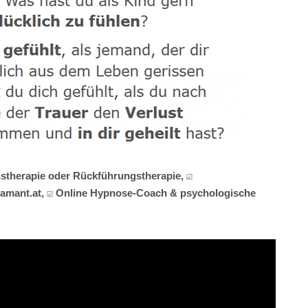
nstherapie oder Rückführungstherapie, ☑️
iamant.at, ☑️ Online Hypnose-Coach & psychologische