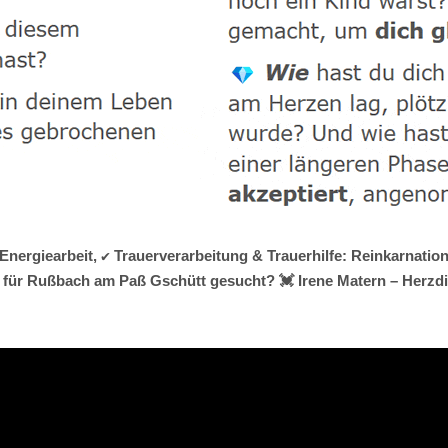
Energiearbeit, ✔️ Trauerverarbeitung & Trauerhilfe: Reinkarnatio
für Rußbach am Paß Gschütt gesucht? 💓️ Irene Matern – Herzd