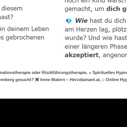
rnationstherapie oder Rückführungstherapie, ★ Spirituelles Hypno
nberg gesucht? 💓️ Irene Matern – Herzdiamant.at, ☑️ Online H