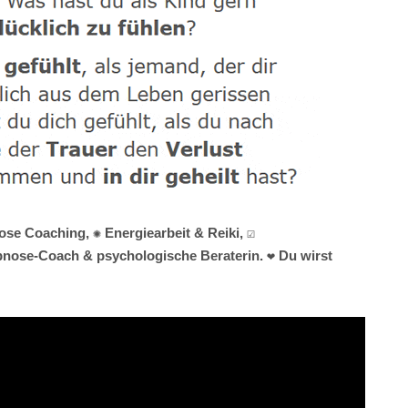
se Coaching, ✺ Energiearbeit & Reiki, ☑️
ypnose-Coach & psychologische Beraterin. ❤ Du wirst