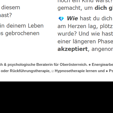
h & psychologische Beraterin für Oberösterreich. ✺ Energiearbei
e oder Rückführungstherapie, ☑️ Hypnosetherapie lernen und ✹ Ps