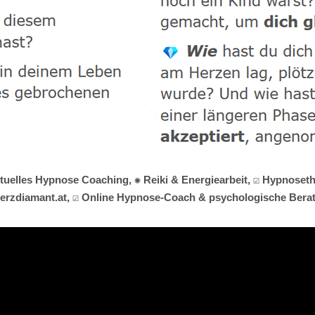
ituelles Hypnose Coaching, ✺ Reiki & Energiearbeit, ☑️ Hypnoset
erzdiamant.at, ☑️ Online Hypnose-Coach & psychologische Berate