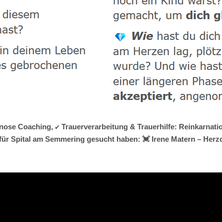
nose Coaching, ✔️ Trauerverarbeitung & Trauerhilfe: Reinkarnati
ür Spital am Semmering gesucht haben: 💓️ Irene Matern – Herz