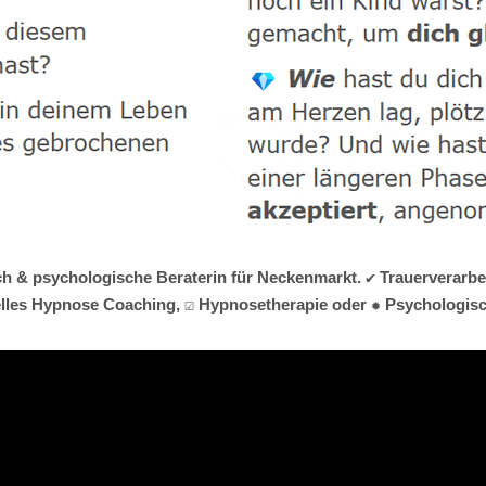
ch & psychologische Beraterin für Neckenmarkt. ✔️ Trauerverarbe
uelles Hypnose Coaching, ☑️ Hypnosetherapie oder ✹ Psychologisc