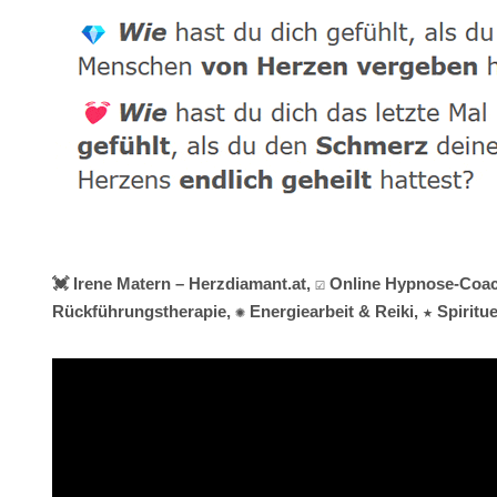
💓️ Irene Matern – Herzdiamant.at, ☑️ Online Hypnose-Coa
Rückführungstherapie, ✺ Energiearbeit & Reiki, ★ Spirit