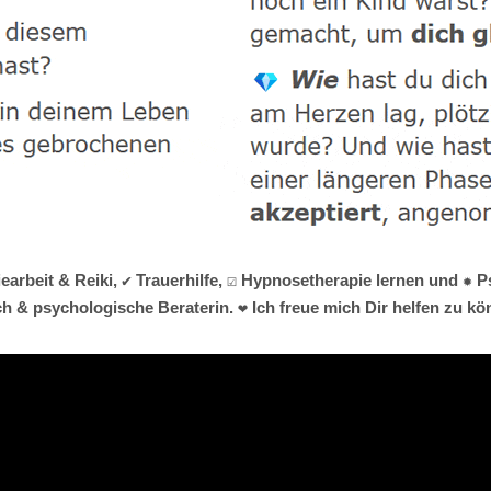
rbeit & Reiki, ✔️ Trauerhilfe, ☑️ Hypnosetherapie lernen und ✹
ch & psychologische Beraterin. ❤ Ich freue mich Dir helfen zu kö