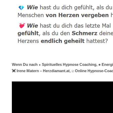
Wenn Du nach ★ Spirituelles Hypnose Coaching, ✺ Energiea
💓️ Irene Matern – Herzdiamant.at, ☑️ Online Hypnose-Coa