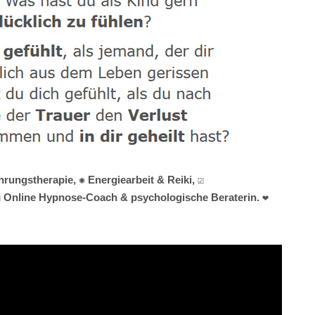
ungstherapie, ✺ Energiearbeit & Reiki, ☑️
☑️ Online Hypnose-Coach & psychologische Beraterin. ❤