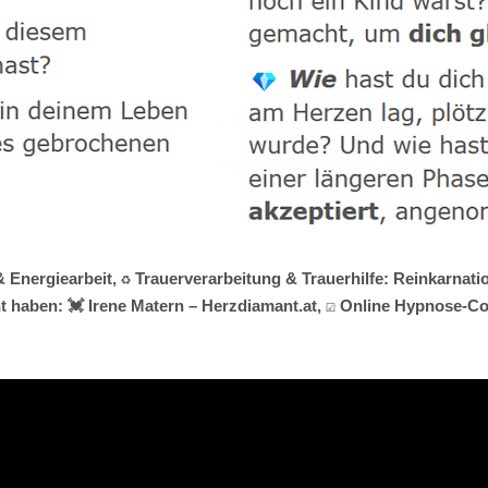
 Energiearbeit, ♻ Trauerverarbeitung & Trauerhilfe: Reinkarnati
haben: 💓️ Irene Matern – Herzdiamant.at, ☑️ Online Hypnose-Co