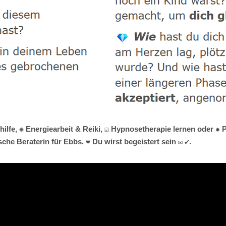
lfe, ✺ Energiearbeit & Reiki, ☑️ Hypnosetherapie lernen oder ✹
he Beraterin für Ebbs. ❤ Du wirst begeistert sein ✉ ✔.