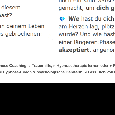
pnose Coaching, ✔️ Trauerhilfe, ☑️ Hypnosetherapie lernen oder 
ine Hypnose-Coach & psychologische Beraterin. ❤ Lass Dich von m