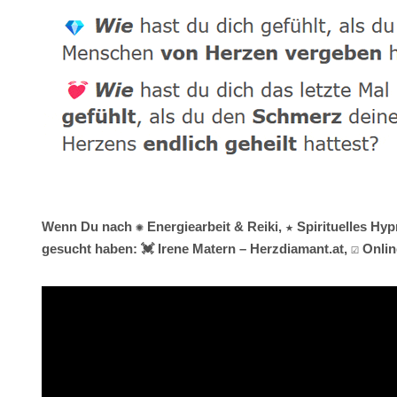
Wenn Du nach ✺ Energiearbeit & Reiki, ★ Spirituelles Hy
gesucht haben: 💓️ Irene Matern – Herzdiamant.at, ☑️ Onl