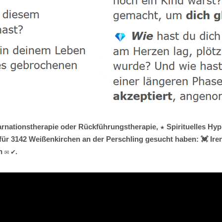
rnationstherapie oder Rückführungstherapie, ★ Spirituelles Hypn
ür 3142 Weißenkirchen an der Perschling gesucht haben: 💓️ Ire
 ✉ ✔.