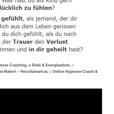
ose Coaching, ✺ Reiki & Energiearbeit, ☑️
ne Matern – Herzdiamant.at, ☑️ Online Hypnose-Coach &