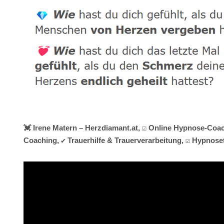
💓️ Irene Matern – Herzdiamant.at, ☑️ Online Hypnose-Coa
Coaching, ✔️ Trauerhilfe & Trauerverarbeitung, ☑️ Hypnos