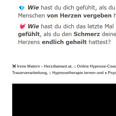
💓️ Irene Matern – Herzdiamant.at, ☑️ Online Hypnose-Coac
Trauerverarbeitung, ☑️ Hypnosetherapie lernen und ✹ Psyc