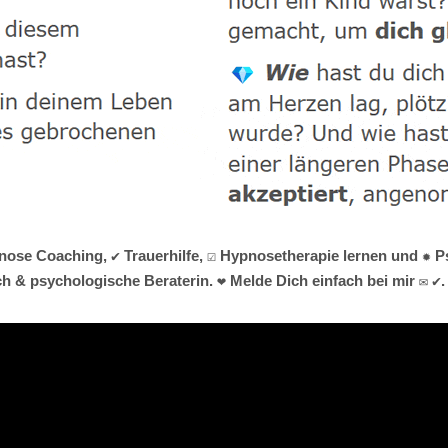
nose Coaching, ✔️ Trauerhilfe, ☑️ Hypnosetherapie lernen und ✹ 
ch & psychologische Beraterin. ❤ Melde Dich einfach bei mir ✉ ✔.