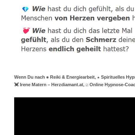
Wenn Du nach ✺ Reiki & Energiearbeit, ★ Spirituelles Hyp
💓️ Irene Matern – Herzdiamant.at, ☑️ Online Hypnose-Coa