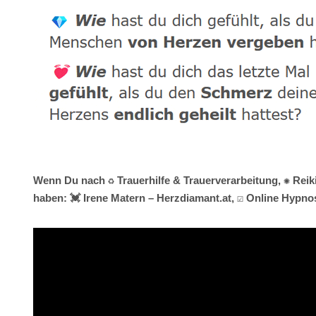
Wenn Du nach ♻ Trauerhilfe & Trauerverarbeitung, ✺ Reik
haben: 💓️ Irene Matern – Herzdiamant.at, ☑️ Online Hypn