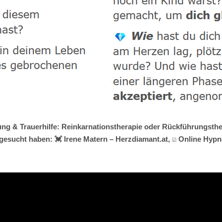
ung & Trauerhilfe: Reinkarnationstherapie oder Rückführungsther
sucht haben: 💓️ Irene Matern – Herzdiamant.at, ☑️ Online Hyp