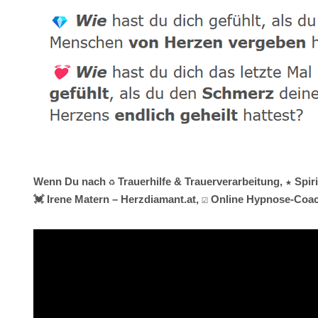
Wenn Du nach ♻ Trauerhilfe & Trauerverarbeitung, ★ Spir
💓️ Irene Matern – Herzdiamant.at, ☑️ Online Hypnose-Coac