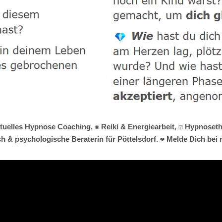
ituelles Hypnose Coaching, ✺ Reiki & Energiearbeit, ☑️ Hypnose
h & psychologische Beraterin für Pöttelsdorf. ❤ Melde Dich bei m