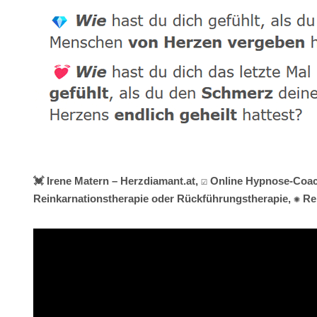
💓️ Irene Matern – Herzdiamant.at, ☑️ Online Hypnose-Coa
Reinkarnationstherapie oder Rückführungstherapie, ✺ Rei