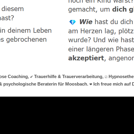
nose Coaching, ✔️ Trauerhilfe & Trauerverarbeitung, ☑️ Hypnoset
& psychologische Beraterin für Moosbach. ❤ Ich freue mich auf D