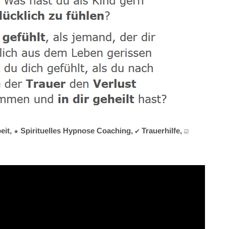
t, ★ Spirituelles Hypnose Coaching, ✔️ Trauerhilfe, ☑️