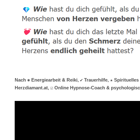
Nach ✺ Energiearbeit & Reiki, ✔️ Trauerhilfe, ★ Spiritue
Herzdiamant.at, ☑️ Online Hypnose-Coach & psychologisch