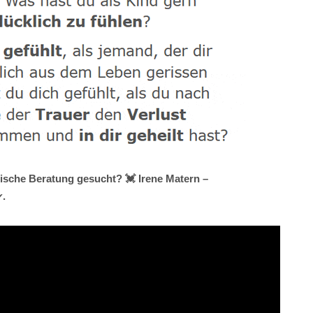
gische Beratung gesucht? 💓️ Irene Matern –
✔.