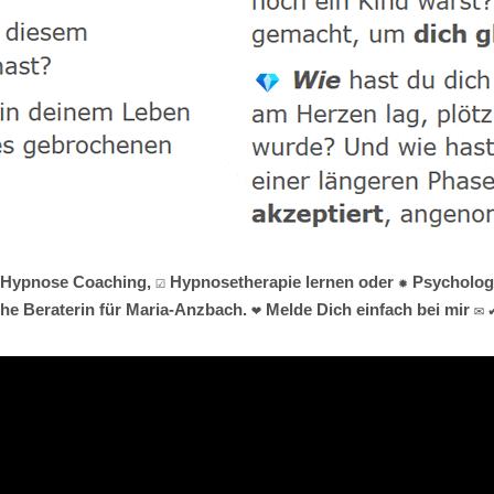
lles Hypnose Coaching, ☑️ Hypnosetherapie lernen oder ✹ Psycholo
e Beraterin für Maria-Anzbach. ❤ Melde Dich einfach bei mir ✉ 