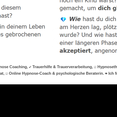
nose Coaching, ✔️ Trauerhilfe & Trauerverarbeitung, ☑️ Hypnose
at, ☑️ Online Hypnose-Coach & psychologische Beraterin. ❤ Ich f