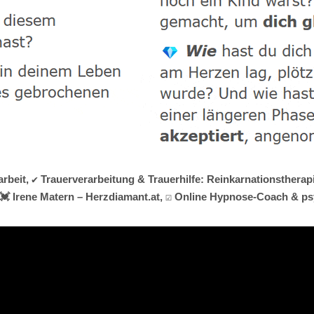
rbeit, ✔️ Trauerverarbeitung & Trauerhilfe: Reinkarnationsthera
️ Irene Matern – Herzdiamant.at, ☑️ Online Hypnose-Coach & psyc