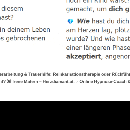
erarbeitung & Trauerhilfe: Reinkarnationstherapie oder Rückführu
 💓️ Irene Matern – Herzdiamant.at, ☑️ Online Hypnose-Coach & 